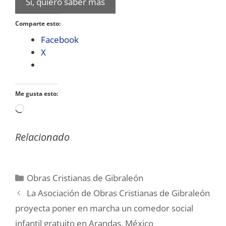
Si, quiero saber más
Comparte esto:
Facebook
X
Me gusta esto:
Cargando...
Relacionado
Categorías
Obras Cristianas de Gibraleón
La Asociación de Obras Cristianas de Gibraleón
proyecta poner en marcha un comedor social
infantil gratuito en Arandas, México