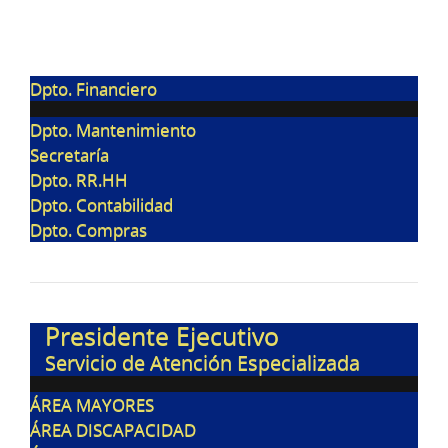
Dpto. Financiero
Dpto. Mantenimiento
Secretaría
Dpto. RR.HH
Dpto. Contabilidad
Dpto. Compras
Presidente Ejecutivo
Servicio de Atención Especializada
ÁREA MAYORES
ÁREA DISCAPACIDAD