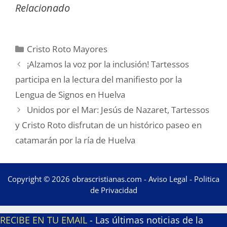
Relacionado
Categorías
Cristo Roto Mayores
¡Alzamos la voz por la inclusión! Tartessos
participa en la lectura del manifiesto por la
Lengua de Signos en Huelva
Unidos por el Mar: Jesús de Nazaret, Tartessos
y Cristo Roto disfrutan de un histórico paseo en
catamarán por la ría de Huelva
Copyright © 2026 obrascristianas.com -
Aviso Legal
-
Politica
de Privacidad
RECIBE EN TU EMAIL
- Las últimas noticias de la