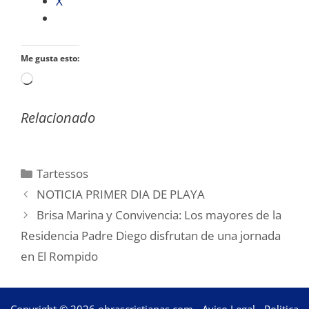
X
Me gusta esto:
Cargando...
Relacionado
Categorías
Tartessos
NOTICIA PRIMER DIA DE PLAYA
Brisa Marina y Convivencia: Los mayores de la
Residencia Padre Diego disfrutan de una jornada
en El Rompido
Copyright © 2026 obrascristianas.com -
Aviso Legal
-
Politica