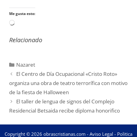
Me gusta esto:
Cargando...
Relacionado
Categorías
Nazaret
El Centro de Día Ocupacional «Cristo Roto»
organiza una obra de teatro terrorífica con motivo
de la fiesta de Halloween
El taller de lengua de signos del Complejo
Residencial Betsaida recibe diploma honorifico
Copyright © 2026 obrascristianas.com -
Aviso Legal
-
Politica