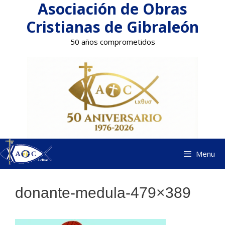
Asociación de Obras
Saltar
al
Cristianas de Gibraleón
contenido
50 años comprometidos
Menu
donante-medula-479×389