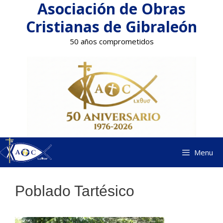
Asociación de Obras
Saltar
al
Cristianas de Gibraleón
contenido
50 años comprometidos
Menu
Poblado Tartésico