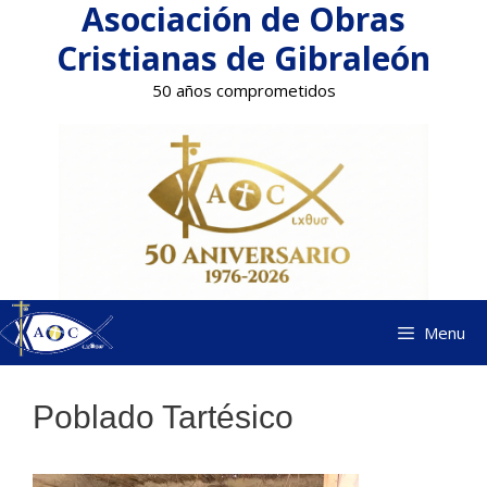
Asociación de Obras
Saltar
al
Cristianas de Gibraleón
contenido
50 años comprometidos
Menu
Poblado Tartésico