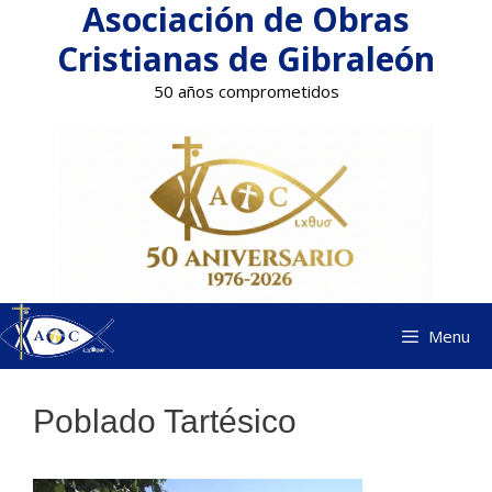
Asociación de Obras
Saltar
al
Cristianas de Gibraleón
contenido
50 años comprometidos
Menu
Poblado Tartésico