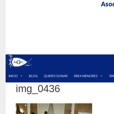
Asoc
Saltar
al
contenido
INICIO
BLOG
QUIERO DONAR
ÁREA MENORES
ÁR
img_0436