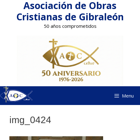
Asociación de Obras
Saltar
al
Cristianas de Gibraleón
contenido
50 años comprometidos
Menu
img_0424