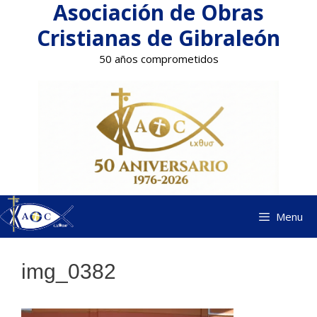
Asociación de Obras
Saltar
al
Cristianas de Gibraleón
contenido
50 años comprometidos
Menu
img_0382