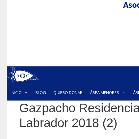
Asoc
Saltar
al
contenido
INICIO
BLOG
QUIERO DONAR
ÁREA MENORES
ÁR
Gazpacho Residencia 
Labrador 2018 (2)