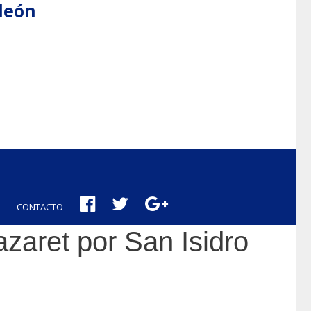
aleón
CONTACTO
aret por San Isidro