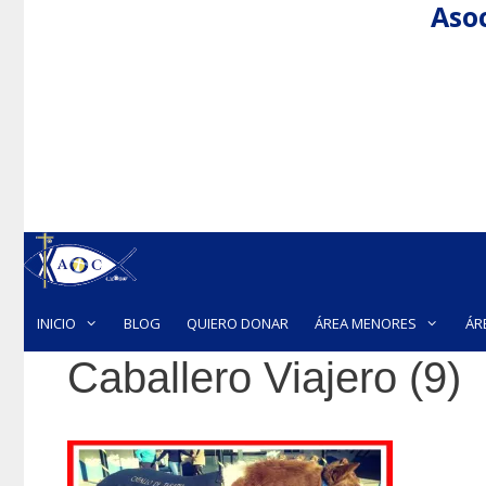
Asoc
Saltar
al
contenido
INICIO
BLOG
QUIERO DONAR
ÁREA MENORES
ÁR
Caballero Viajero (9)