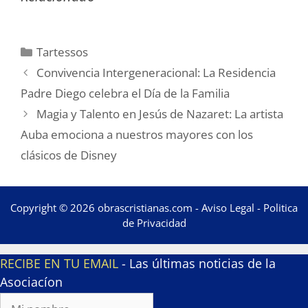
Categorías
Tartessos
Convivencia Intergeneracional: La Residencia
Padre Diego celebra el Día de la Familia
Magia y Talento en Jesús de Nazaret: La artista
Auba emociona a nuestros mayores con los
clásicos de Disney
Copyright © 2026 obrascristianas.com -
Aviso Legal
-
Politica
de Privacidad
RECIBE EN TU EMAIL
- Las últimas noticias de la
Asociacíon