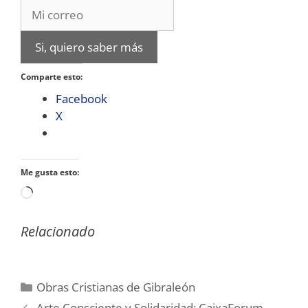
Si, quiero saber más
Comparte esto:
Facebook
X
Me gusta esto:
Cargando...
Relacionado
Categorías
Obras Cristianas de Gibraleón
Arte Consciente y Solidaridad: CaixaForum