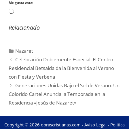
Me gusta esto:
Cargando...
Relacionado
Categorías
Nazaret
Celebración Doblemente Especial: El Centro
Residencial Betsaida da la Bienvenida al Verano
con Fiesta y Verbena
Generaciones Unidas Bajo el Sol de Verano: Un
Colorido Cartel Anuncia la Temporada en la
Residencia «Jesús de Nazaret»
Copyright © 2026 obrascristianas.com -
Aviso Legal
-
Politica