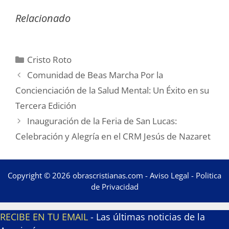
Relacionado
Categorías
Cristo Roto
Comunidad de Beas Marcha Por la
Concienciación de la Salud Mental: Un Éxito en su
Tercera Edición
Inauguración de la Feria de San Lucas:
Celebración y Alegría en el CRM Jesús de Nazaret
Copyright © 2026 obrascristianas.com -
Aviso Legal
-
Politica
de Privacidad
RECIBE EN TU EMAIL
- Las últimas noticias de la