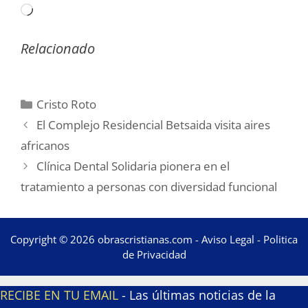
Cargando...
Relacionado
Categorías
Cristo Roto
El Complejo Residencial Betsaida visita aires
africanos
Clínica Dental Solidaria pionera en el
tratamiento a personas con diversidad funcional
Copyright © 2026 obrascristianas.com -
Aviso Legal
-
Politica
de Privacidad
RECIBE EN TU EMAIL
- Las últimas noticias de la