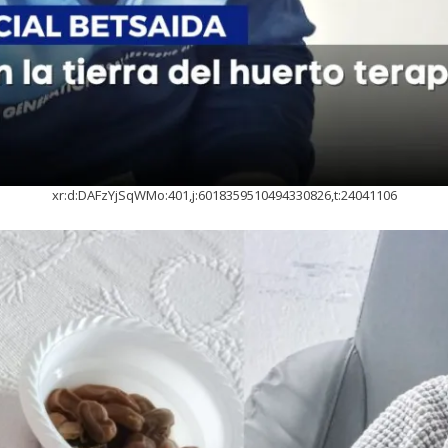
xr:d:DAFzYjSqWMo:401,j:6018359510494330826,t:24041106