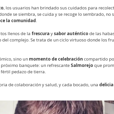
co
, los usuarios han brindado sus cuidados para recolec
, donde se siembra, se cuida y se recoge lo sembrado, no 
ece la comunidad
.
atos llenos de la
frescura
y
sabor auténtico
de las haba
del complejo. Se trata de un ciclo virtuoso donde los fr
ómico, sino un
momento de celebración
compartido por
l próximo banquete: un refrescante
Salmorejo
que prome
értil pedazo de tierra.
toria de colaboración y salud, y cada bocado, una
delicia