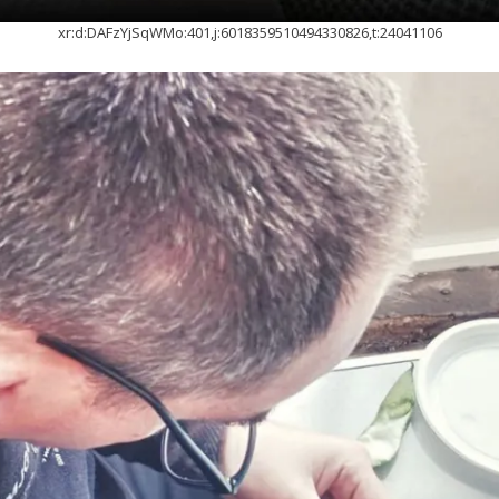
xr:d:DAFzYjSqWMo:401,j:6018359510494330826,t:24041106