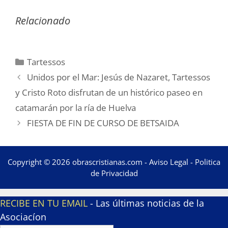
Relacionado
Categorías
Tartessos
Unidos por el Mar: Jesús de Nazaret, Tartessos
y Cristo Roto disfrutan de un histórico paseo en
catamarán por la ría de Huelva
FIESTA DE FIN DE CURSO DE BETSAIDA
Copyright © 2026 obrascristianas.com -
Aviso Legal
-
Politica
de Privacidad
RECIBE EN TU EMAIL
- Las últimas noticias de la
Asociacíon