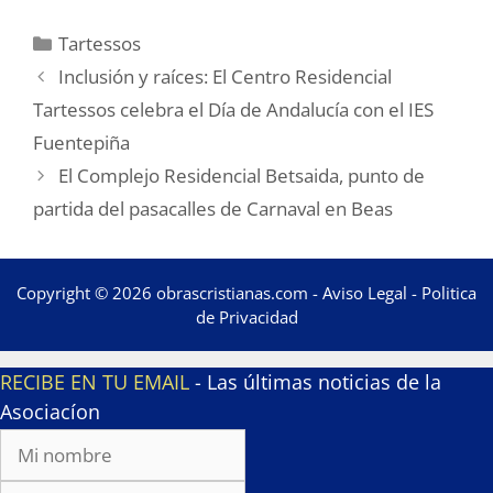
Categorías
Tartessos
Inclusión y raíces: El Centro Residencial
Tartessos celebra el Día de Andalucía con el IES
Fuentepiña
El Complejo Residencial Betsaida, punto de
partida del pasacalles de Carnaval en Beas
Copyright © 2026 obrascristianas.com -
Aviso Legal
-
Politica
de Privacidad
RECIBE EN TU EMAIL
- Las últimas noticias de la
Asociacíon