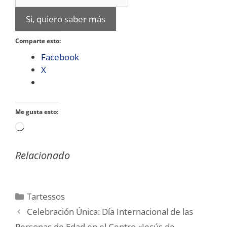
Si, quiero saber más
Comparte esto:
Facebook
X
Me gusta esto:
Cargando...
Relacionado
Categorías
Tartessos
Celebración Única: Día Internacional de las
Personas de Edad en el Centro «Jesús de