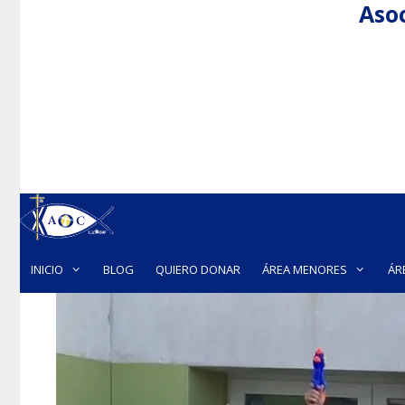
Asoc
Saltar
al
contenido
INICIO
BLOG
QUIERO DONAR
ÁREA MENORES
ÁR