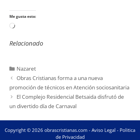
Me gusta esto:
Cargando...
Relacionado
Categorías
Nazaret
Obras Cristianas forma a una nueva
promoción de técnicos en Atención sociosanitaria
El Complejo Residencial Betsaida disfrutó de
un divertido día de Carnaval
Copyright © 2026 obrascristianas.com -
Aviso Legal
-
Politica
de Privacidad