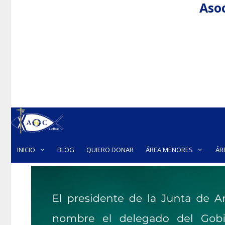
Asoc
Saltar
al
contenido
INICIO
BLOG
QUIERO DONAR
ÁREA MENORES
ÁR